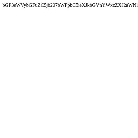
bGF3eWVybGFuZC5jb207bWFpbC5ieXJkbGVnYWxzZXJ2aWNl